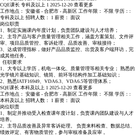
CQE课长
专科及以上
1
2025-12-20
查看更多
工作地点： 安徽省 - 合肥市 - 高新区
工作年限： 不限
学历：:
专科及以上
招聘人数： 1
薪资： 面议
岗位职责
1、制定实施课内年度计划，负责团队建设与人才培养；
2、主导产品与客户质量管理相关工作，涵盖方案策划、文件评
审、项目品质管控、客诉处理、品质改善、审核接待；
3、达成管理指标，做好产品品质监控、出货及客户端拜访，完
成其他任务。
任职要求
1、大专以上学历，机电一体化、质量管理等相关专业； 熟悉的
光学镜片基础知识、镜筒、前环等结构件加工基础知识；
2、熟悉IATF16949、VDA6.3、VDA6.5等管理体系；
SQE课长
本科及以上
1
2025-12-20
查看更多
工作地点： 安徽省 - 合肥市 - 高新区
工作年限： 不限
学历：:
本科及以上
招聘人数： 1
薪资： 面议
岗位职责
1、制定并推动受入检查课年度计划，负责课内团队建设与人才
培养。
2、主导品质改善及异常客诉处理。 负责来料检查、数据总结、
绩效评定、有害物质管控，参与审核准备及应审 。