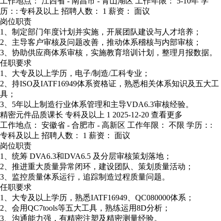
工作地点： 江西省 - 南昌市 - 青山湖区
工作年限： 5-10年
学
历：: 专科及以上
招聘人数： 1
薪资： 面议
岗位职责
1、制定部门年度计划并实施，开展团队建设与人才培养；
2、主导客户审核及问题改善，推动体系稽核与内部审核；
3、协助供应商体系审核，实施教育培训计划，整理月报数据。
任职要求
1、大专及以上学历，电子/制造/工科专业；
2、持ISO及IATF16949体系资格证，熟悉相关体系知识及五大工
具；
3、5年以上制造行业体系管理和主导VDA6.3审核经验。
精密元件品质课长
专科及以上
1
2025-12-20
查看更多
工作地点： 安徽省 - 合肥市 - 高新区
工作年限： 不限
学历：:
专科及以上
招聘人数： 1
薪资： 面议
岗位职责
1、统筹 DVA6.3和DVA6.5 及分层审核策划落地；
2、推进重大质量异常闭环，建设团队、策划质量活动；
3、监控质量体系运行，追踪制造过程质量问题。
任职要求
1、大专及以上学历，熟悉IATF16949、QC080000体系；
2、会用QC7tools等五大工具，熟练运用8D分析；
3、沟通能力强，有精密注塑及精密测量经验。