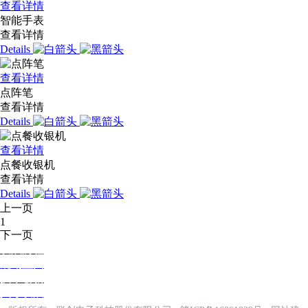
查看详情
智能手表
查看详情
Details
查看详情
点阵笔
查看详情
Details
查看详情
点餐收银机
查看详情
Details
上一页
1
下一页
发展历程
规划蓝图
技术创新
人才发展