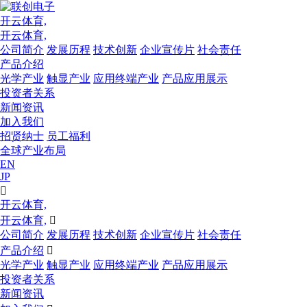
开云体育,
开云体育,
公司简介
发展历程
技术创新
企业宣传片
社会责任
产品介绍
光学产业
触显产业
应用终端产业
产品应用展示
投资者关系
新闻资讯
加入我们
招贤纳士
员工福利
全球产业布局
EN
JP

开云体育,
开云体育,

公司简介
发展历程
技术创新
企业宣传片
社会责任
产品介绍

光学产业
触显产业
应用终端产业
产品应用展示
投资者关系
新闻资讯